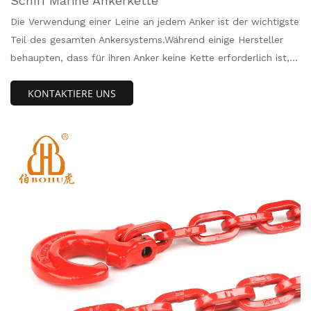
Schiff Marine Ankerkette
Die Verwendung einer Leine an jedem Anker ist der wichtigste
Teil des gesamten Ankersystems.Während einige Hersteller
behaupten, dass für ihren Anker keine Kette erforderlich ist,
haben jahrzehntelange Forschung und Tests des Ankers das
KONTAKTIERE UNS
Gegenteil bewiesen.Dies sind normalerweise Anker von
geringerer Qualität und werden von Leuten verwendet, die in
Kajaks oder auf kleineren Gewässern rudern, wo die Kraft auf
die Anker minimal ist und die Verwendung einer Leine kein
Problem darstellt.viel Unterschied machen.