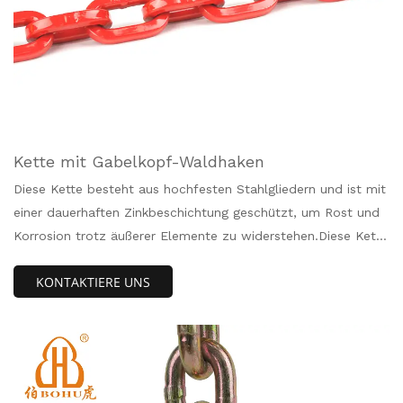
Kette mit Gabelkopf-Waldhaken
Diese Kette besteht aus hochfesten Stahlgliedern und ist mit
einer dauerhaften Zinkbeschichtung geschützt, um Rost und
Korrosion trotz äußerer Elemente zu widerstehen.Diese Kette
ist gebrauchsfertig und wird mit einem vormontierten
KONTAKTIERE UNS
Forsthaken an jedem Ende geliefert.Der 5/16-Zoll-Haken lässt
sich einfach und sicher an den Zurrgurten des Anhängers
befestigen.