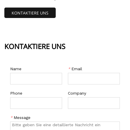
stark.Geschweißte Ketten gibt es in zwei Varianten:
KONTAKTIERE UNS
Kohlenstoffstahl und Edelstahl.Perfekt für schwere
Anwendungen.
KONTAKTIERE UNS
Name
*
Email
Phone
Company
*
Message