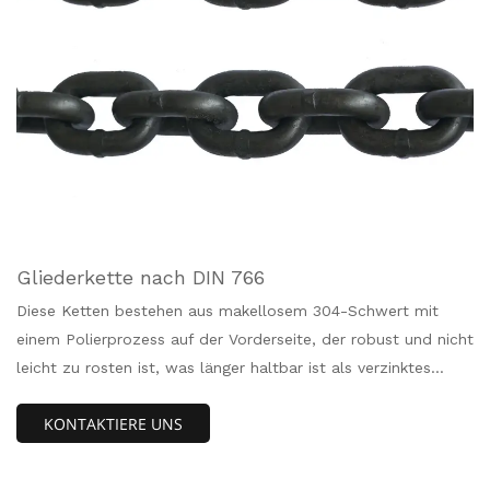
Gliederkette nach DIN 766
Diese Ketten bestehen aus makellosem 304-Schwert mit
einem Polierprozess auf der Vorderseite, der robust und nicht
leicht zu rosten ist, was länger haltbar ist als verzinktes
Schwert, auslaufsicher und erosionsbeständig.（Hinweis）
KONTAKTIERE UNS
Das Lot an der Schweißstelle ist kein 304 makelloses
Schwert, es rostet mit der Zeit und muss häufig konserviert
werden.Wischen Sie mit einem trockenen Tuch ab und