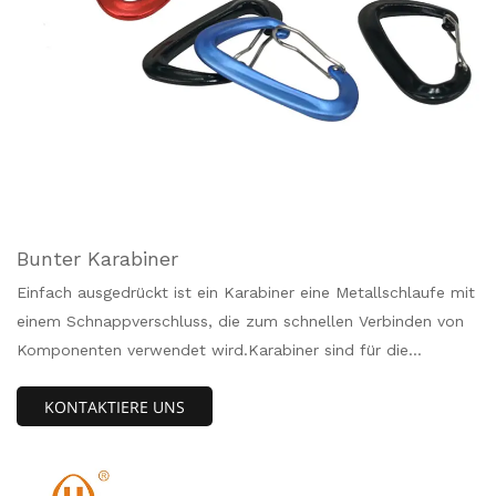
Bunter Karabiner
Einfach ausgedrückt ist ein Karabiner eine Metallschlaufe mit
einem Schnappverschluss, die zum schnellen Verbinden von
Komponenten verwendet wird.Karabiner sind für die
Absturzsicherungsbranche konzipiert, aber es gibt noch
KONTAKTIERE UNS
andere Lifehacks.Befestigen Sie es an Ihrem
EDC/Camping/Wanderrucksack, Hängematte, Camping,
Rucksackreisen, Handtasche, Schlüsselbund und verwenden
Sie es in Ihrem täglichen Leben.Hände weg!Dieses Produkt