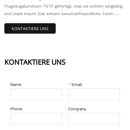
Flugzeugaluminium 7075 gefertigt, was sie extrem langlebig
und stark macht.Das extrem benutzerfreundliche Twist-
Lock-Design macht diesen Hochleistungskarabiner einfach
KONTAKTIERE UNS
mit einer Hand zu bedienen.Dieser Karabiner lässt sich
einfach mit einer Drehung der Schraube verriegeln.In die
entgegengesetzte Richtung drehen und dann zum Entriegeln
rückgängig machen.
KONTAKTIERE UNS
Name
*
Email
Phone
Company