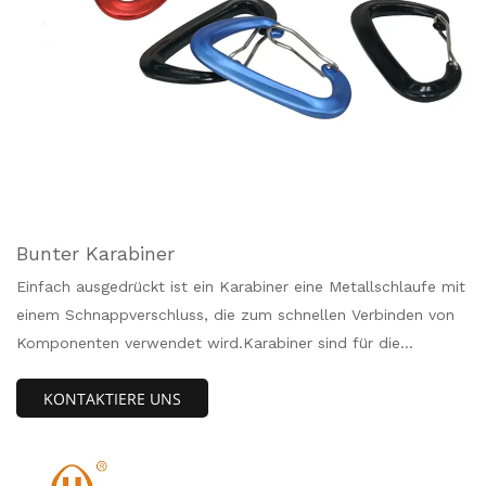
Bunter Karabiner
Einfach ausgedrückt ist ein Karabiner eine Metallschlaufe mit
einem Schnappverschluss, die zum schnellen Verbinden von
Komponenten verwendet wird.Karabiner sind für die
Absturzsicherungsbranche konzipiert, aber es gibt noch
KONTAKTIERE UNS
andere Lifehacks.Befestigen Sie es an Ihrem
EDC/Camping/Wanderrucksack, Hängematte, Camping,
Rucksackreisen, Handtasche, Schlüsselbund und verwenden
Sie es in Ihrem täglichen Leben.Hände weg!Dieses Produkt