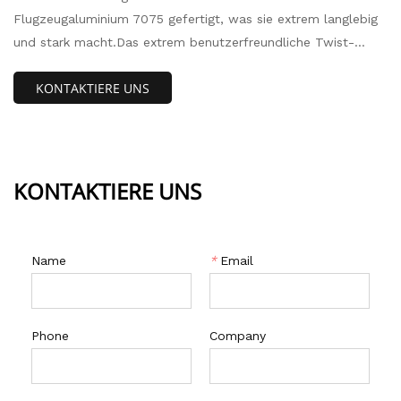
Flugzeugaluminium 7075 gefertigt, was sie extrem langlebig
und stark macht.Das extrem benutzerfreundliche Twist-
Lock-Design macht diesen Hochleistungskarabiner einfach
KONTAKTIERE UNS
mit einer Hand zu bedienen.Dieser Karabiner lässt sich
einfach mit einer Drehung der Schraube verriegeln.In die
entgegengesetzte Richtung drehen und dann zum Entriegeln
rückgängig machen.
KONTAKTIERE UNS
Name
*
Email
Phone
Company