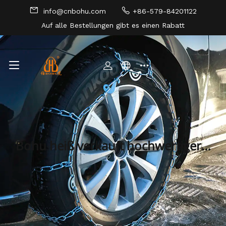
info@cnbohu.com
+86-579-84201122
Auf alle Bestellungen gibt es einen Rabatt
SEITENVERZEICHNIS
Bohu heiß verkauft hochwertiger S
chnee Sockenreifen Abdeckungen
Fasertraktion Auto Schnee Socken-
Kopie