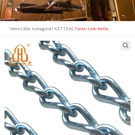
Heim
|
Alle Kategorie
|
KETTEN
|
Twist-Link-Kette