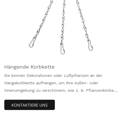
Hängende Korbkette
Sie können Dekorationen oder Luftpflanzen an der
Hängekorbkette aufhängen, um Ihre Außen- oder
Innenumgebung zu verschönern, wie z. B. Pflanzenkörbe,
Blumentöpfe, Laternen, Windspiele und so weiter.Die
KONTAKTIERE UNS
Hanging Basket Chain besteht aus robustem Eisen, hat eine
Tragfähigkeit von bis zu 20 Pfund und ist durch eine dicke,
langlebige Beschichtung aus schwarzer Farbe vor Rost und
Oxidation geschützt.